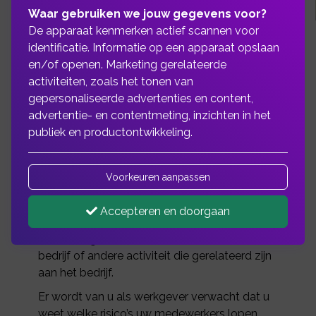
Waar gebruiken we jouw gegevens voor?
De apparaat kenmerken actief scannen voor
identificatie. Informatie op een apparaat opslaan
en/of openen. Marketing gerelateerde
De Schadeverzekering voor werknemers gaat
activiteiten, zoals het tonen van
verder waar de Aansprakelijkheidsverzekering
gepersonaliseerde advertenties en content,
voor bedrijven (AVB) stopt. Iedere
advertentie- en contentmeting, inzichten in het
ondernemer is verplicht zich als goed
publiek en productontwikkeling.
werkgever te gedragen. Dit gaat verder dan
alleen veilige werkomstandigheden.
Voorkeuren aanpassen
De Schadeverzekering voor Werknemers dekt
de schade van een werknemer door
Accepteren en doorgaan
ongevallen die plaats vinden tijdens de
uitoefening van de werkzaamheden voor het
bedrijf of andere activiteit die gerelateerd zijn
aan het bedrijf.
Er wordt van u als werkgever verwacht dat u
weet welke risico’s uw medewerkers lopen