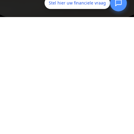
Stel hier uw financiele vraag
Assublieft
Rijswijkse Landingslaan 65
2497 BD
Den Haag
06 28 24 95 60
info@assublieft.nl
Navigeren
Geldzaken