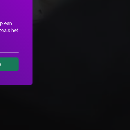
op een
zoals het
n
n