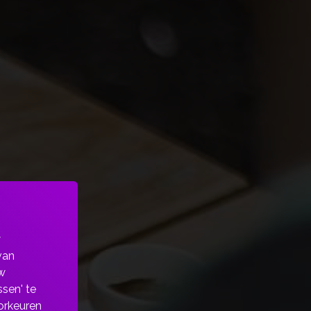
n
w
van
w
sen' te
orkeuren