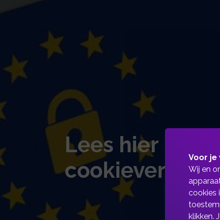
Lees hier meer
Voor je 
cookieverklarin
Wij en o
apparaat
cookies 
toestemm
klikken.