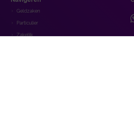
Geldzaken
Particulier
Zakelijk
A
Service
Contact
Webtools
H
l