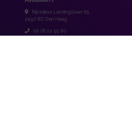
Rijswijkse Landingslaan 65
2497 BD
Den Haag
06 28 24 95 60
info@assublieft.nl