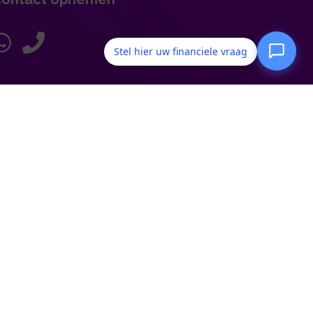
Stel hier uw financiele vraag
ansluitgegevens:
AFM: 12019691
KiFiD: 300.013815
KvK: 27352222
BAV: BAVAM
et bezoekadres is altijd op afspraak op
ocatie:
bij de relatie zelf of
Den Haag: HNK-gebouw => Oude
Middenweg 17, 2491 AC Den Haag
(industrieterrein Forepark, nabij de A4)