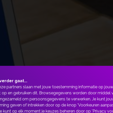
 over onze privacy- e
verder gaat...
g...
nze partners slaan met jouw toestemming informatie op jou
 op en gebruiken dit. Browsegegevens worden door middel 
ingezameld om persoonsgegevens te verwerken. Je kunt jou
ing geven of intrekken door op de knop 'Voorkeuren aanpas
 Je kunt op elk moment je keuzes beheren door op 'Privacy vo