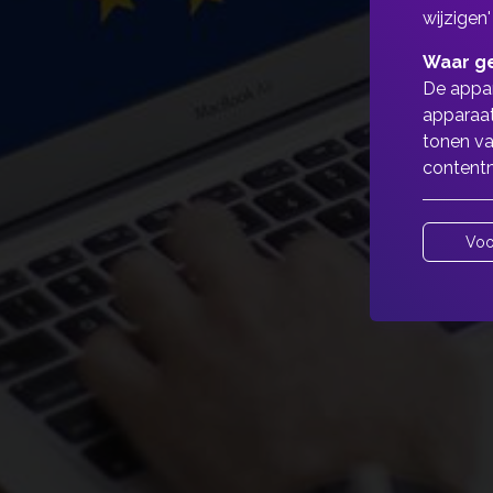
wijzigen'
Waar ge
De appar
apparaat
tonen va
contentm
Voo