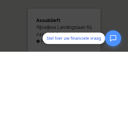
Assublieft
Rijswijkse Landingslaan 65
2497 BD Den Haag
Stel hier uw financiele vraag
Routebeschrijving