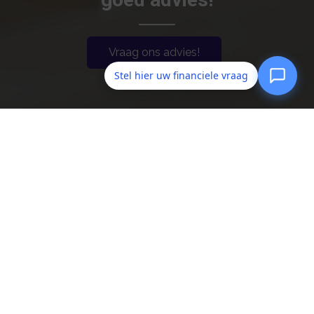
Vraag ons advies!
Stel hier uw financiele vraag
Assublieft
Rijswijkse Landingslaan 65
2497 BD
Den Haag
06 28 24 95 60