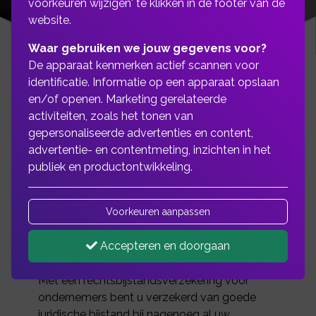
voorkeuren wijzigen' te klikken in de footer van de
website.
Waar gebruiken we jouw gegevens voor?
De apparaat kenmerken actief scannen voor
identificatie. Informatie op een apparaat opslaan
en/of openen. Marketing gerelateerde
24/7 verzekerd van
activiteiten, zoals het tonen van
gepersonaliseerde advertenties en content,
juridische hulp
advertentie- en contentmeting, inzichten in het
publiek en productontwikkeling.
U ontkomt er bijna niet meer aan: iedere
ondernemer heeft wel eens een juridisch
Voorkeuren aanpassen
probleem. Bijvoorbeeld met een werknemer,
de arbeidsinspectie, een leverancier, de
Accepteren en doorgaan
gemeente of over een contract.
Met een rechtsbijstandsverzekering voor
ondernemers bent u verzekerd van goede
juridische bijstand bij nagenoeg al uw