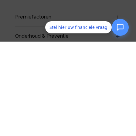
Premiefactoren
Stel hier uw financiele vraag
Onderhoud & Preventie
Vraag bij Assublieft om een
goéd advies!