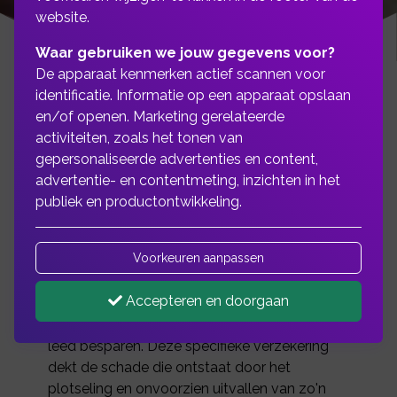
website.
Waar gebruiken we jouw gegevens voor?
De apparaat kenmerken actief scannen voor
identificatie. Informatie op een apparaat opslaan
en/of openen. Marketing gerelateerde
Als de continuïteit van uw
activiteiten, zoals het tonen van
gepersonaliseerde advertenties en content,
onderneming in
advertentie- en contentmeting, inzichten in het
belangrijke mate
publiek en productontwikkeling.
afhankelijk is van één of
Voorkeuren aanpassen
meerdere machines..
Accepteren en doorgaan
Dan kan een Machinebreukverzekering u veel
leed besparen. Deze specifieke verzekering
dekt de schade die ontstaat door het
plotseling en onvoorzien uitvallen van zo'n