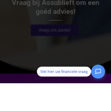
Vraag bij Assublieft om een
goéd advies!
Vraag ons advies!
Stel hier uw financiele vraag
Assublieft
Rijswijkse Landingslaan 65