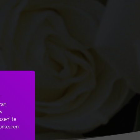
w
van
w
sen' te
orkeuren