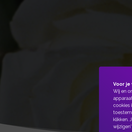
Voor je 
Wij en o
apparaat
cookies 
toestemm
klikken.
wijzigen'