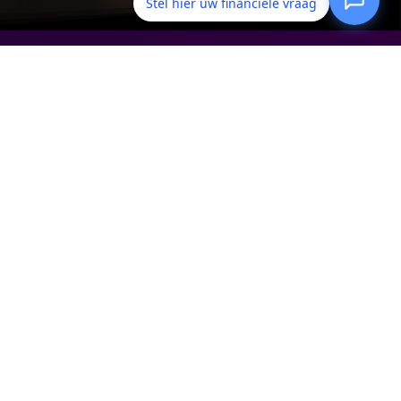
Stel hier uw financiele vraag
ontact opnemen
ansluitgegevens:
AFM: 12019691
KiFiD: 300.013815
KvK: 27352222
BAV: BAVAM
et bezoekadres is altijd op afspraak op
ocatie: