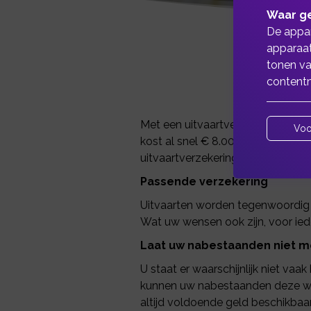
Waar ge
De appar
apparaat
tonen va
contentm
Met een uitvaartverzekering, ook
Voo
kost al snel € 8.000,00 en is dus 
uitvaartverzekering af te sluiten
Passende verzekering
Uitvaarten worden tegenwoordig st
Wat uw wensen ook zijn, voor iede
Laat uw nabestaanden niet m
U staat er waarschijnlijk niet vaa
kunnen uw nabestaanden deze wens
altijd voldoende geld beschikbaa