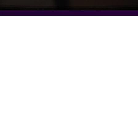
Navigeren
C
Geldzaken
Particulier
Zakelijk
A
Service
Contact
Webtools
H
l