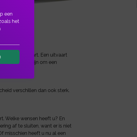
op een
zoals het
n
voor uw uitvaart. Een uitvaart
n
 het verstandig zijn om een
n achterlaat.
heid verschillen dan ook sterk.
aart. Welke wensen heeft u? En
g af te sluiten, want er is niet
f misschien heeft u nu al een