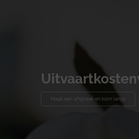
Uitvaartkosten
Maak een afspraak en kom langs