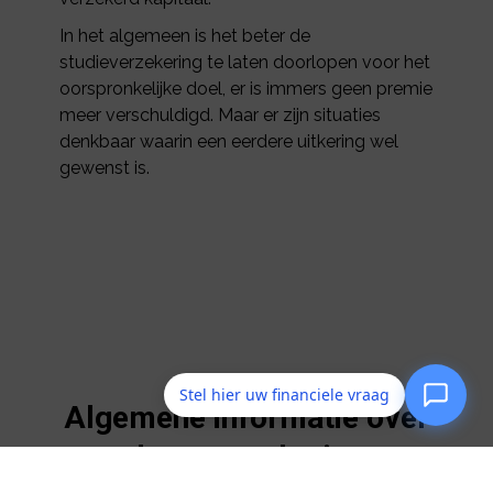
In het algemeen is het beter de
studieverzekering te laten doorlopen voor het
oorspronkelijke doel, er is immers geen premie
meer verschuldigd. Maar er zijn situaties
denkbaar waarin een eerdere uitkering wel
gewenst is.
Stel hier uw financiele vraag
Algemene informatie over
deze verzekering