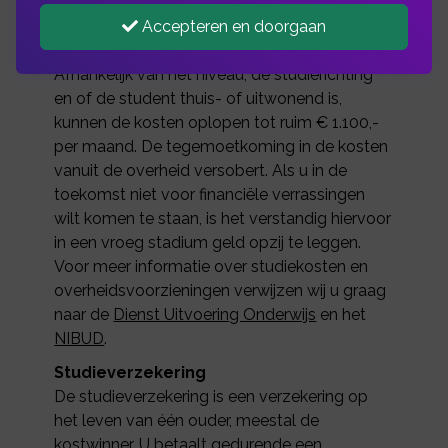
Studeren kost misschien wel meer dan u
Accepteren en doorgaan
denkt. Collegegeld, studieboeken, huur,
zorgverzekering, kleding, telefoon, etc.
Afhankelijk van het niveau, de studierichting
en of de student thuis- of uitwonend is,
kunnen de kosten oplopen tot ruim € 1.100,-
per maand. De tegemoetkoming in de kosten
vanuit de overheid versobert. Als u in de
toekomst niet voor financiële verrassingen
wilt komen te staan, is het verstandig hiervoor
in een vroeg stadium geld opzij te leggen.
Voor meer informatie over studiekosten en
overheidsvoorzieningen verwijzen wij u graag
naar de
Dienst Uitvoering Onderwijs
en het
NIBUD
.
Studieverzekering
De studieverzekering is een verzekering op
het leven van één ouder, meestal de
kostwinner. U betaalt gedurende een