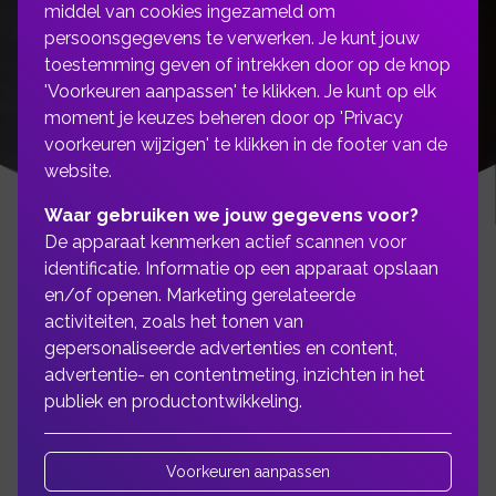
middel van cookies ingezameld om
persoonsgegevens te verwerken. Je kunt jouw
toestemming geven of intrekken door op de knop
'Voorkeuren aanpassen' te klikken. Je kunt op elk
moment je keuzes beheren door op 'Privacy
voorkeuren wijzigen' te klikken in de footer van de
website.
Waar gebruiken we jouw gegevens voor?
De apparaat kenmerken actief scannen voor
identificatie. Informatie op een apparaat opslaan
en/of openen. Marketing gerelateerde
Bekijk de mogelijkheden
activiteiten, zoals het tonen van
gepersonaliseerde advertenties en content,
van een studieverzekering
advertentie- en contentmeting, inzichten in het
publiek en productontwikkeling.
Een studieverzekering is een variant op
de kapitaalverzekering.
Voorkeuren aanpassen