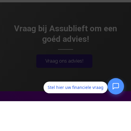
Vraag bij Assublieft om een
goéd advies!
Vraag ons advies!
Stel hier uw financiele vraag
Assublieft
Rijswijkse Landingslaan 65