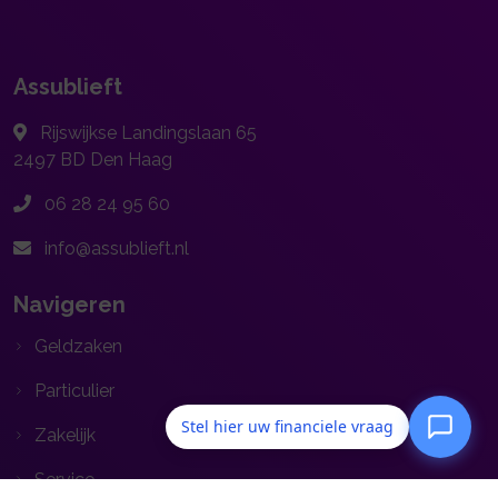
Assublieft
Rijswijkse Landingslaan 65
2497 BD
Den Haag
06 28 24 95 60
info@assublieft.nl
Navigeren
Geldzaken
Particulier
Stel hier uw financiele vraag
Zakelijk
Service