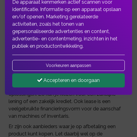
De apparaat kenmerken actief scannen voor
identificatie. Informatie op een apparaat opslaan
en/of openen. Marketing gerelateerde
Als ondernemer wilt u vooruit en investeren in
activiteiten, zoals het tonen van
nieuwe machines en inventaris. Vaak kunt of
gepersonaliseerde advertenties en content,
wilt u dat niet allemaal zelf bekostigen.
advertentie- en contentmeting, inzichten in het
Daarvoor kunt u een zakelijke lening
publiek en productontwikkeling.
aanvragen.
Voorkeuren aanpassen
Hoe financieren?
Accepteren en doorgaan
Hiervoor bieden geldverstrekkers verschillende
oplossingen. Zo kun je kiezen voor een zakelijke
lening of een zakelijk krediet. Ook lease is een
veelgebruikte financieringsvorm voor de aanschaf
van machines of inventaris.
Er zijn ook aanbieders waar je op afbetaling een
product kunt kopen. Let daarbij wel op de